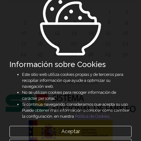
1
2
3
4
5
6
7
8
9
10
11
12
13
14
15
16
17
18
19
20
21
22
23
24
25
26
27
28
29
30
Información sobre Cookies
31
Este sitio web utiliza cookies propias y de terceros para
recopilar información que ayude a optimizar su
Agencia autorizada
navegación web.
No se utilizan cookies para recoger información de
carácter personal.
Si continúa navegando, consideramos que acepta su uso.
Puede obtener más información o conocer cómo cambiar
la configuración, en nuestra
Política de Cookies
.
Aceptar