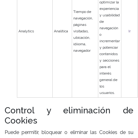
optimizar la
experiencia
Tiempo de
y usabilidad
navegación,
de
páginas
navegación
Analytics
Analítica
visitadas,
Ir
o
ubicación,
incrementar
idiioma,
y potenciar
navegador
contenidos
y secciones
para el
interés
general de
los
usuarios.
Control y eliminación de
Cookies
Puede permitir, bloquear o eliminar las Cookies de su