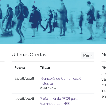
Últimas Ofertas
N
Más »
Fecha
Título
Bi
se
22/06/2026
Técnico/a de Comunicación
va
Inclusiva
cu
VALENCIA
in
em
22/06/2026
Profesor/a de PFCB para
Alumnado con NEE