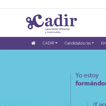
CADIR
Candidatos/as
Em