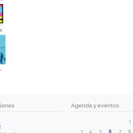
iones
Agenda y eventos
1
R
3
4
5
6
7
8