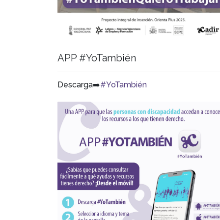
APP #YoTambién
Descarga➡️
#YoTambién