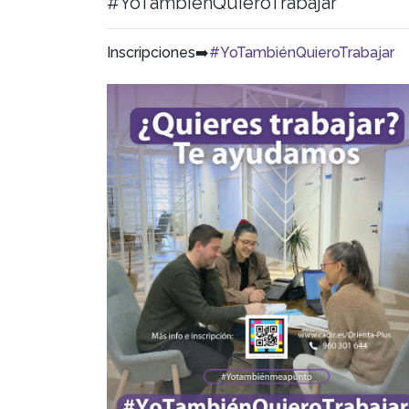
#YoTambiénQuieroTrabajar
Inscripciones➡️
#YoTambiénQuieroTrabajar