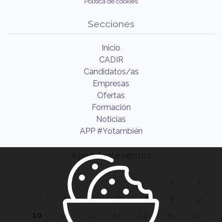
Política de cookies
Secciones
Inicio
CADIR
Candidatos/as
Empresas
Ofertas
Formación
Noticias
APP #Yotambién
Agenda y eventos
1
2
3
4
5
6
7
8
9
10
11
12
13
14
15
16