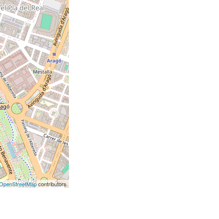
OpenStreetMap
contributors