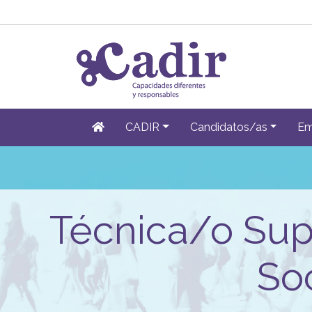
CADIR
Candidatos/as
Em
Técnica/o Sup
So