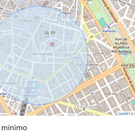
Leaflet
| ©
o mínimo