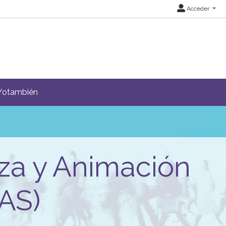
Acceder
Yotambién
za y Animación
AS)