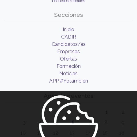
Política de cookies
Secciones
Inicio
CADIR
Candidatos/as
Empresas
Ofertas
Formación
Noticias
APP #Yotambién
Agenda y eventos
1
2
3
4
5
6
7
8
9
10
11
12
13
14
15
16