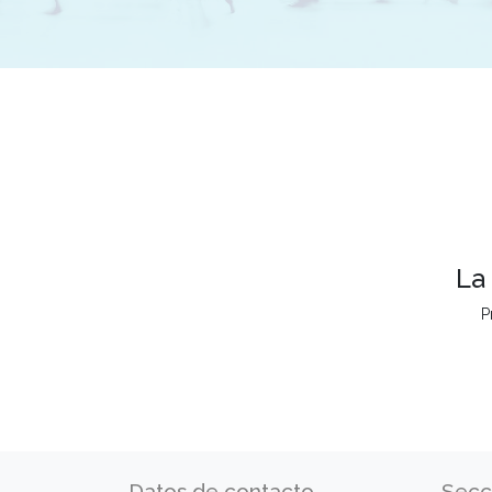
La
P
Datos de contacto
Secc