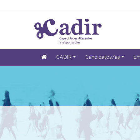
CADIR
Candidatos/as
Em