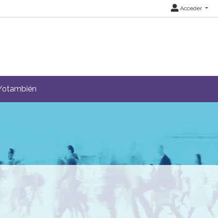
Acceder
Yotambién