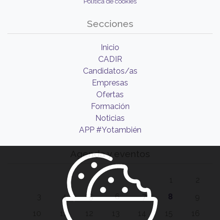
Política de cookies
Secciones
Inicio
CADIR
Candidatos/as
Empresas
Ofertas
Formación
Noticias
APP #Yotambién
Agenda y eventos
1
2
3
4
5
6
7
8
9
10
11
12
13
14
15
16