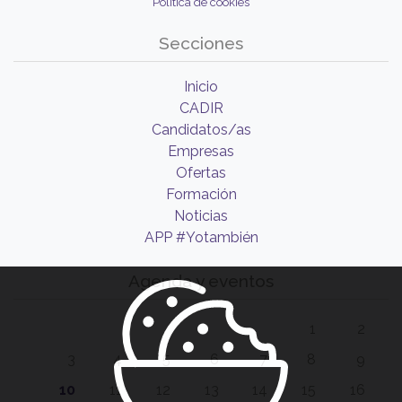
Política de cookies
Secciones
Inicio
CADIR
Candidatos/as
Empresas
Ofertas
Formación
Noticias
APP #Yotambién
Agenda y eventos
1
2
3
4
5
6
7
8
9
10
11
12
13
14
15
16