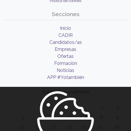
Política de cookies
Secciones
Inicio
CADIR
Candidatos/as
Empresas
Ofertas
Formación
Noticias
APP #Yotambién
Agenda y eventos
1
2
3
4
5
6
7
8
9
10
11
12
13
14
15
16