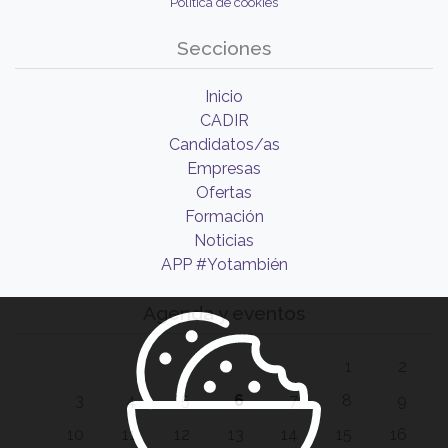
Política de cookies
Secciones
Inicio
CADIR
Candidatos/as
Empresas
Ofertas
Formación
Noticias
APP #Yotambién
Agenda y eventos
1
2
3
4
5
6
7
8
9
10
11
12
13
14
15
16