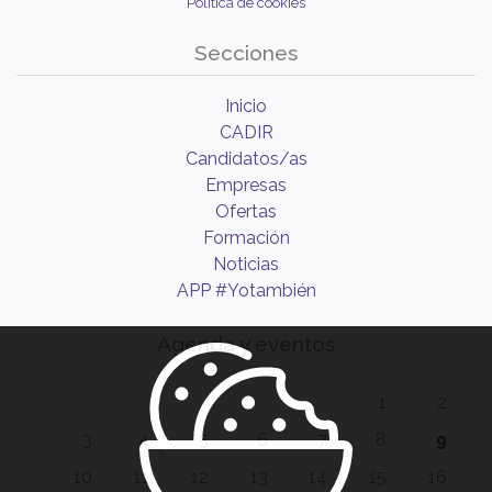
Política de cookies
Secciones
Inicio
CADIR
Candidatos/as
Empresas
Ofertas
Formación
Noticias
APP #Yotambién
Agenda y eventos
1
2
3
4
5
6
7
8
9
10
11
12
13
14
15
16