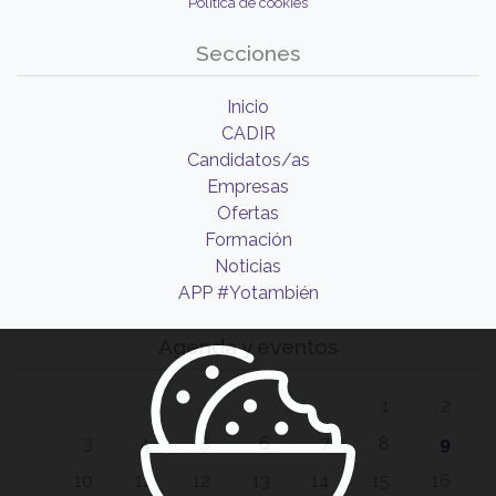
Política de cookies
Secciones
Inicio
CADIR
Candidatos/as
Empresas
Ofertas
Formación
Noticias
APP #Yotambién
Agenda y eventos
1
2
3
4
5
6
7
8
9
10
11
12
13
14
15
16