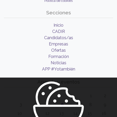
Política de cookies
Secciones
Inicio
CADIR
Candidatos/as
Empresas
Ofertas
Formación
Noticias
APP #Yotambién
Agenda y eventos
1
2
3
4
5
6
7
8
9
10
11
12
13
14
15
16