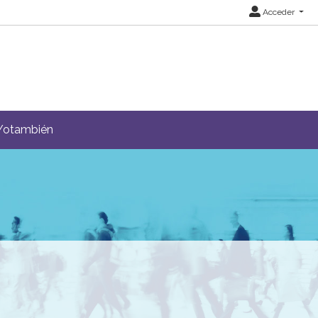
Acceder
Yotambién