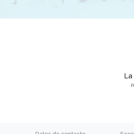
La
P
Datos de contacto
Secc