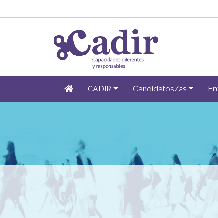
CADIR
Candidatos/as
Em