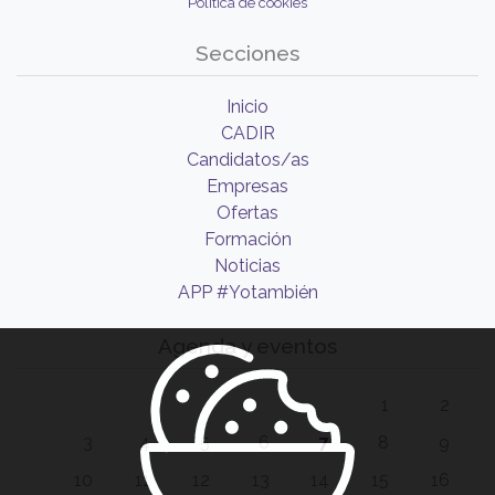
Política de cookies
Secciones
Inicio
CADIR
Candidatos/as
Empresas
Ofertas
Formación
Noticias
APP #Yotambién
Agenda y eventos
1
2
3
4
5
6
7
8
9
10
11
12
13
14
15
16