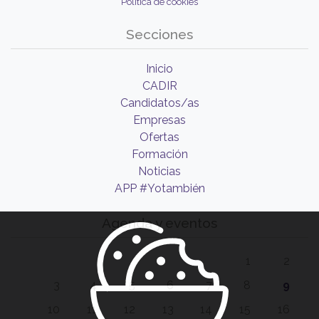
Política de cookies
Secciones
Inicio
CADIR
Candidatos/as
Empresas
Ofertas
Formación
Noticias
APP #Yotambién
Agenda y eventos
1
2
3
4
5
6
7
8
9
10
11
12
13
14
15
16