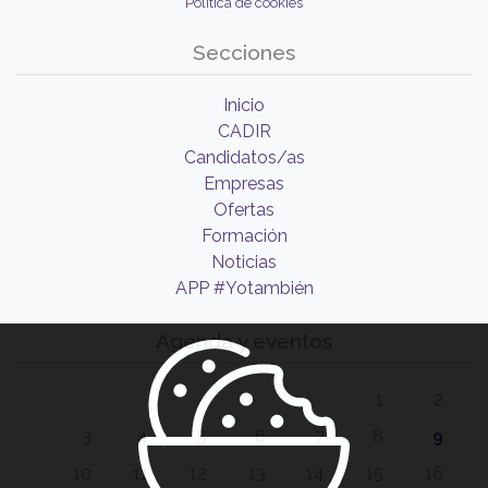
Política de cookies
Secciones
Inicio
CADIR
Candidatos/as
Empresas
Ofertas
Formación
Noticias
APP #Yotambién
Agenda y eventos
1
2
3
4
5
6
7
8
9
10
11
12
13
14
15
16