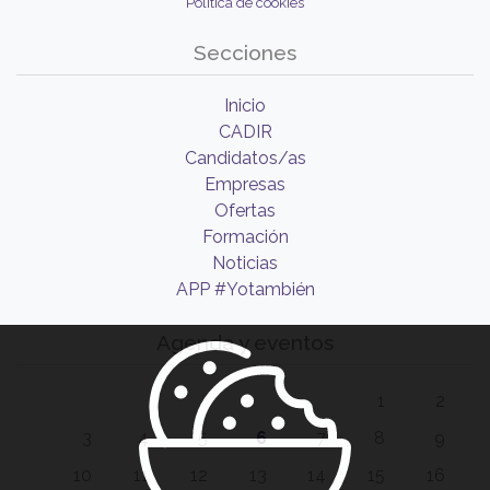
Política de cookies
Secciones
Inicio
CADIR
Candidatos/as
Empresas
Ofertas
Formación
Noticias
APP #Yotambién
Agenda y eventos
1
2
3
4
5
6
7
8
9
10
11
12
13
14
15
16