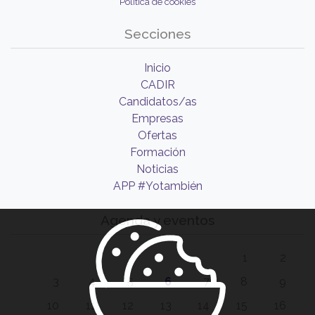
Política de cookies
Secciones
Inicio
CADIR
Candidatos/as
Empresas
Ofertas
Formación
Noticias
APP #Yotambién
Agenda y eventos
1
2
3
4
5
6
7
8
9
10
11
12
13
14
15
16