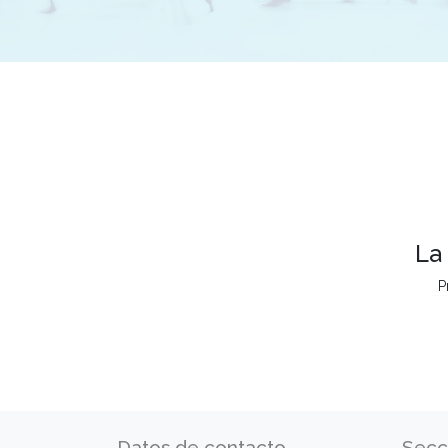
La
P
Datos de contacto
Secc