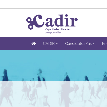
CADIR
Candidatos/as
Em