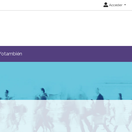
Acceder
Yotambién