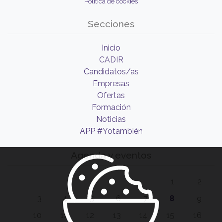
Política de cookies
Secciones
Inicio
CADIR
Candidatos/as
Empresas
Ofertas
Formación
Noticias
APP #Yotambién
Agenda y eventos
1
2
3
4
5
6
7
8
9
10
11
12
13
14
15
16