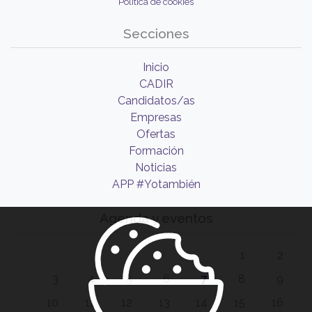
Política de cookies
Secciones
Inicio
CADIR
Candidatos/as
Empresas
Ofertas
Formación
Noticias
APP #Yotambién
Agenda y eventos
1
2
3
4
5
6
7
8
9
10
11
12
13
14
15
16