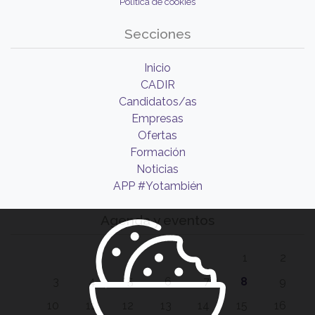
Política de cookies
Secciones
Inicio
CADIR
Candidatos/as
Empresas
Ofertas
Formación
Noticias
APP #Yotambién
Agenda y eventos
1
2
3
4
5
6
7
8
9
10
11
12
13
14
15
16