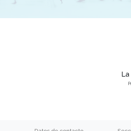
La
P
Datos de contacto
Secc