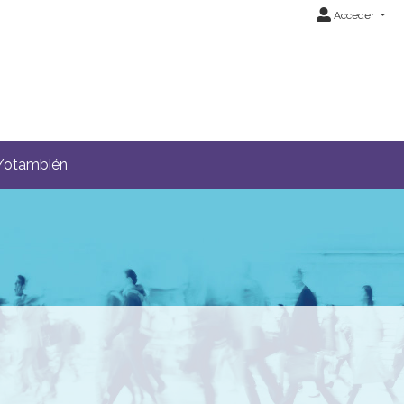
Acceder
Yotambién