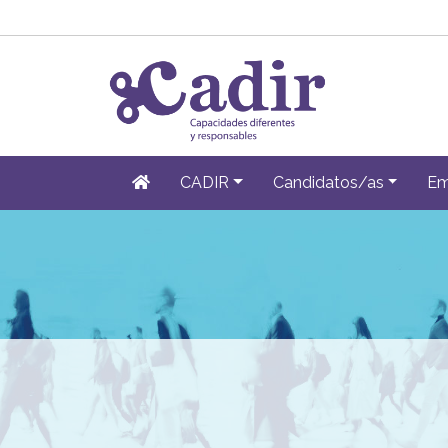
CADIR
Candidatos/as
Em