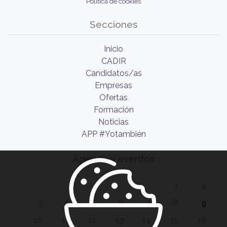
Política de cookies
Secciones
Inicio
CADIR
Candidatos/as
Empresas
Ofertas
Formación
Noticias
APP #Yotambién
Agenda y eventos
1
2
3
4
5
6
7
8
9
10
11
12
13
14
15
16