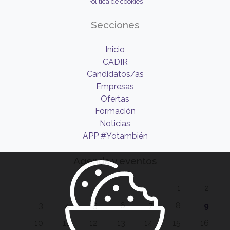
Política de cookies
Secciones
Inicio
CADIR
Candidatos/as
Empresas
Ofertas
Formación
Noticias
APP #Yotambién
Agenda y eventos
1
2
3
4
5
6
7
8
9
10
11
12
13
14
15
16