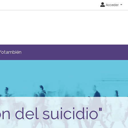
Acceder
Yotambién
 del suicidio"