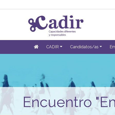
CADIR
Candidatos/as
Em
Encuentro "Em