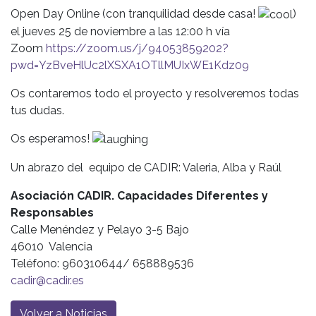
Open Day Online (con tranquilidad desde casa!
)
el jueves 25 de noviembre a las 12:00 h vía
Zoom
https://zoom.us/j/94053859202?
pwd=YzBveHlUc2lXSXA1OTllMUIxWE1Kdz09
Os contaremos todo el proyecto y resolveremos todas
tus dudas.
Os esperamos!
Un abrazo del equipo de CADIR: Valeria, Alba y Raúl
Asociación CADIR. Capacidades Diferentes y
Responsables
Calle Menéndez y Pelayo 3-5 Bajo
46010 Valencia
Teléfono: 960310644/ 658889536
cadir@cadir.es
Volver a Noticias