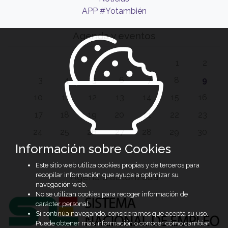
APP #Yotambién
Agenda y eventos
1
2
3
4
5
6
7
8
9
10
11
12
13
14
15
16
17
18
19
20
21
22
23
24
25
26
27
28
29
30
Información sobre Cookies
31
Este sitio web utiliza cookies propias y de terceros para
Agencia autorizada
recopilar información que ayude a optimizar su
navegación web.
No se utilizan cookies para recoger información de
carácter personal.
Si continúa navegando, consideramos que acepta su uso.
Puede obtener más información o conocer cómo cambiar