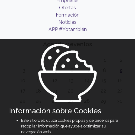
Empresas
Ofertas
Formación
Noticias
APP #Yotambién
Agenda y eventos
1
2
3
4
5
6
7
8
9
10
11
12
13
14
15
16
17
18
19
20
21
22
23
24
25
26
27
28
29
30
Información sobre Cookies
31
Este sitio web utiliza cookies propias y de terceros para
recopilar información que ayude a optimizar su
Agencia autorizada
navegación web.