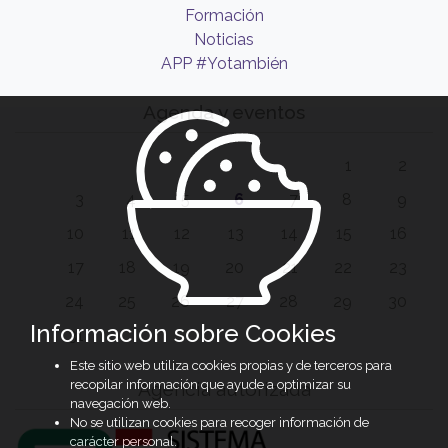
Formación
Noticias
APP #Yotambién
Agenda y eventos
1
2
3
4
5
6
7
8
9
10
11
12
13
14
15
16
17
18
19
20
21
22
23
24
25
26
27
28
29
30
Información sobre Cookies
31
Este sitio web utiliza cookies propias y de terceros para
recopilar información que ayude a optimizar su
Agencia autorizada
navegación web.
No se utilizan cookies para recoger información de
carácter personal.