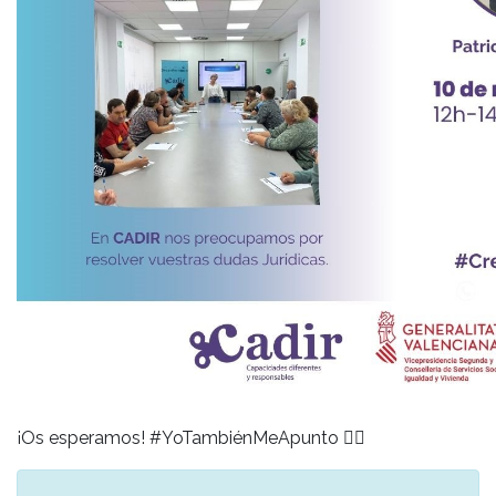
¡Os esperamos! #YoTambiénMeApunto
👇🏼