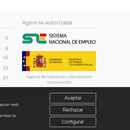
Agencia autorizada
2
9
16
23
Agencia de Colocación y Recolocación
30
1000000280
Aceptar
egación web.
Rechazar
ambiar la
Configurar