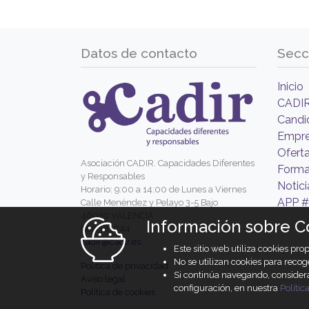
Datos de contacto
Secc
Inicio
CADI
Candi
Empr
Ofert
Asociación CADIR. Capacidades Diferentes
Forma
y Responsables
Notici
Horario: 9:00 a 14:00 de Lunes a Viernes
APP #
Calle Menéndez y Pelayo 3-5 Bajo
46010 VALENCIA
Información sobre C
960301644
cadir@cadir.es
Este sitio web utiliza cookies pr
No se utilizan cookies para recog
Política de privacidad
Si continúa navegando, conside
Aviso legal
configuración, en nuestra
Polític
Política de cookies