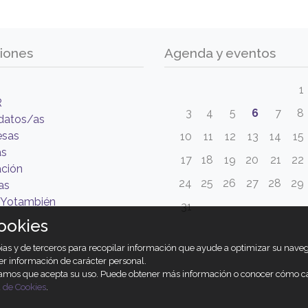
iones
Agenda y eventos
1
R
3
4
5
6
7
8
datos/as
esas
10
11
12
13
14
15
as
17
18
19
20
21
22
ción
24
25
26
27
28
29
as
Yotambién
31
ookies
opias y de terceros para recopilar información que ayude a optimizar su nav
er información de carácter personal.
ramos que acepta su uso. Puede obtener más información o conocer cómo c
a de Cookies
.