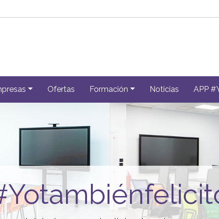
presas
Ofertas
Formación
Noticias
APP #
#Yotambiénfelicit