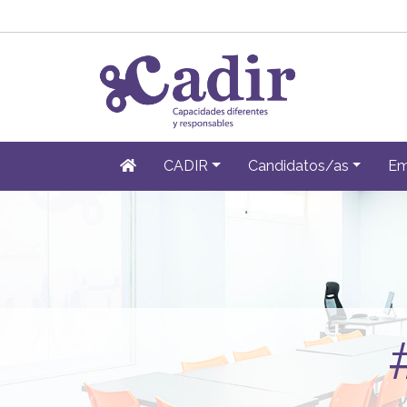
CADIR
Candidatos/as
Em