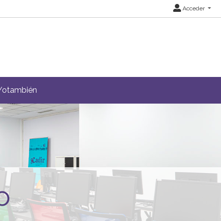
Acceder
Yotambién
o