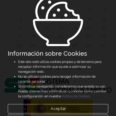
1
2
3
4
5
6
7
8
9
10
11
12
13
14
15
16
17
18
19
20
21
22
23
24
25
26
27
28
29
30
Información sobre Cookies
31
Este sitio web utiliza cookies propias y de terceros para
recopilar información que ayude a optimizar su
Agencia autorizada
navegación web.
No se utilizan cookies para recoger información de
carácter personal.
Si continúa navegando, consideramos que acepta su uso.
Puede obtener más información o conocer cómo cambiar
la configuración, en nuestra
Política de Cookies
.
Aceptar