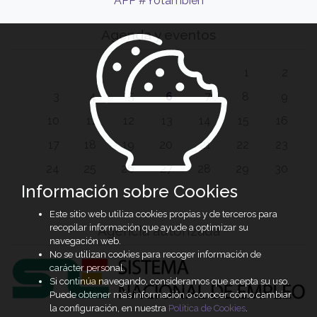
APP #Yotambién
Agenda y eventos
1
2
3
4
5
6
7
8
9
10
11
12
13
14
15
16
17
18
19
20
21
22
23
24
25
26
27
28
29
30
Información sobre Cookies
31
Este sitio web utiliza cookies propias y de terceros para
recopilar información que ayude a optimizar su
Agencia autorizada
navegación web.
No se utilizan cookies para recoger información de
carácter personal.
Si continúa navegando, consideramos que acepta su uso.
Puede obtener más información o conocer cómo cambiar
la configuración, en nuestra
Política de Cookies
.