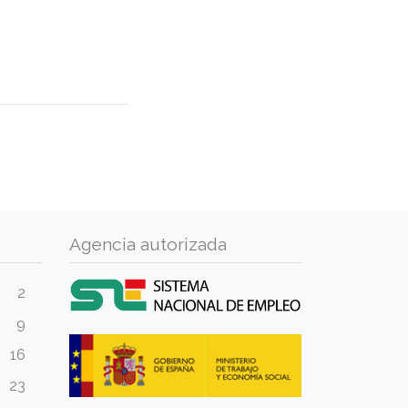
Agencia autorizada
2
9
16
23