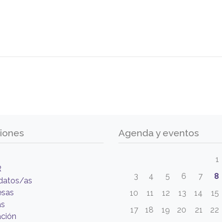
iones
Agenda y eventos
1
R
3
4
5
6
7
8
datos/as
esas
10
11
12
13
14
15
as
17
18
19
20
21
22
ción