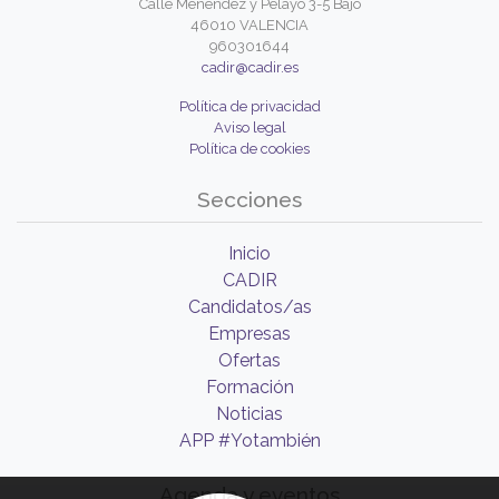
Calle Menéndez y Pelayo 3-5 Bajo
46010 VALENCIA
960301644
cadir@cadir.es
Política de privacidad
Aviso legal
Política de cookies
Secciones
Inicio
CADIR
Candidatos/as
Empresas
Ofertas
Formación
Noticias
APP #Yotambién
Agenda y eventos