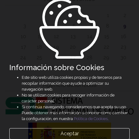
1
2
3
4
5
6
7
8
9
10
11
12
13
14
15
16
17
18
19
20
21
22
23
24
25
26
27
28
29
30
Información sobre Cookies
31
Este sitio web utiliza cookies propias y de terceros para
recopilar información que ayude a optimizar su
Agencia autorizada
navegación web.
No se utilizan cookies para recoger información de
carácter personal.
Si continúa navegando, consideramos que acepta su uso.
Puede obtener más información o conocer cómo cambiar
la configuración, en nuestra
Política de Cookies
.
Aceptar