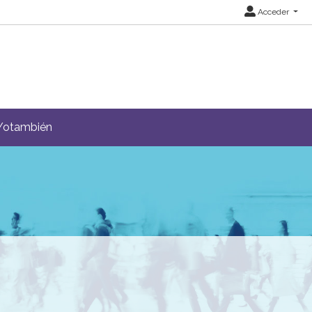
Acceder
Yotambién