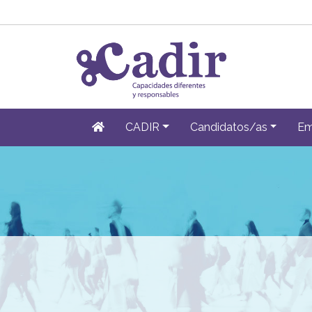
CADIR
Candidatos/as
Em