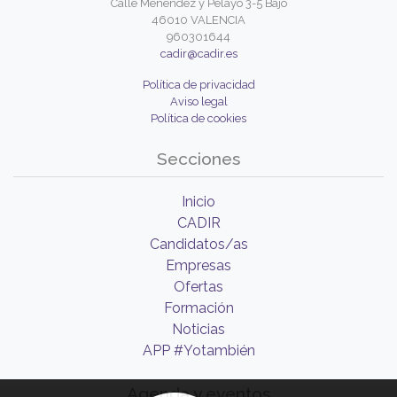
Calle Menéndez y Pelayo 3-5 Bajo
46010 VALENCIA
960301644
cadir@cadir.es
Política de privacidad
Aviso legal
Política de cookies
Secciones
Inicio
CADIR
Candidatos/as
Empresas
Ofertas
Formación
Noticias
APP #Yotambién
Agenda y eventos