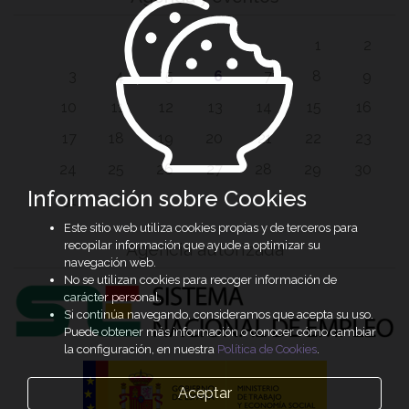
1
2
3
4
5
6
7
8
9
10
11
12
13
14
15
16
17
18
19
20
21
22
23
24
25
26
27
28
29
30
Información sobre Cookies
31
Este sitio web utiliza cookies propias y de terceros para
recopilar información que ayude a optimizar su
Agencia autorizada
navegación web.
No se utilizan cookies para recoger información de
carácter personal.
Si continúa navegando, consideramos que acepta su uso.
Puede obtener más información o conocer cómo cambiar
la configuración, en nuestra
Política de Cookies
.
Aceptar