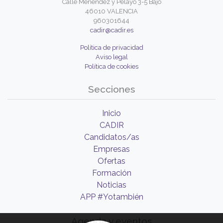
Calle Menéndez y Pelayo 3-5 Bajo
46010 VALENCIA
960301644
cadir@cadir.es
Política de privacidad
Aviso legal
Política de cookies
Secciones
Inicio
CADIR
Candidatos/as
Empresas
Ofertas
Formación
Noticias
APP #Yotambién
Agenda y eventos