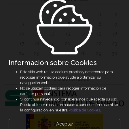
1
2
3
4
5
6
7
8
9
10
11
12
13
14
15
16
17
18
19
20
21
22
23
24
25
26
27
28
29
30
Información sobre Cookies
31
Este sitio web utiliza cookies propias y de terceros para
recopilar información que ayude a optimizar su
Agencia autorizada
navegación web.
No se utilizan cookies para recoger información de
carácter personal.
Si continúa navegando, consideramos que acepta su uso.
Puede obtener más información o conocer cómo cambiar
la configuración, en nuestra
Política de Cookies
.
Aceptar