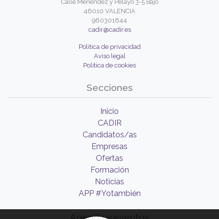
Calle Menéndez y Pelayo 3-5 Bajo
46010 VALENCIA
960301644
cadir@cadir.es
Política de privacidad
Aviso legal
Política de cookies
Secciones
Inicio
CADIR
Candidatos/as
Empresas
Ofertas
Formación
Noticias
APP #Yotambién
Agenda y eventos