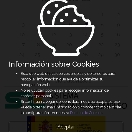
1
2
3
4
5
6
7
8
9
10
11
12
13
14
15
16
17
18
19
20
21
22
23
24
25
26
27
28
29
30
Información sobre Cookies
31
Este sitio web utiliza cookies propias y de terceros para
recopilar información que ayude a optimizar su
Agencia autorizada
navegación web.
No se utilizan cookies para recoger información de
carácter personal.
Si continúa navegando, consideramos que acepta su uso.
Puede obtener más información o conocer cómo cambiar
la configuración, en nuestra
Política de Cookies
.
Aceptar