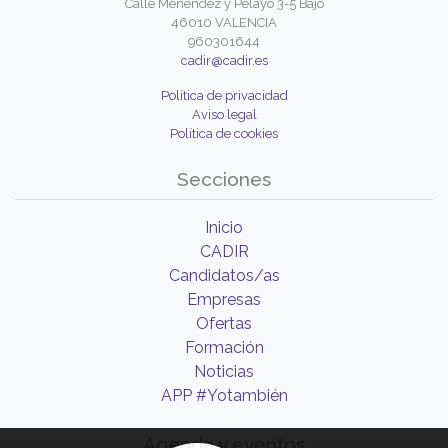
Calle Menéndez y Pelayo 3-5 Bajo
46010 VALENCIA
960301644
cadir@cadir.es
Política de privacidad
Aviso legal
Política de cookies
Secciones
Inicio
CADIR
Candidatos/as
Empresas
Ofertas
Formación
Noticias
APP #Yotambién
Agenda y eventos