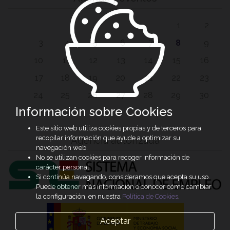
1
2
3
4
5
6
7
8
9
10
11
12
13
14
15
16
17
18
19
20
21
22
23
24
25
26
27
28
29
30
Información sobre Cookies
31
Este sitio web utiliza cookies propias y de terceros para
recopilar información que ayude a optimizar su
Agencia autorizada
navegación web.
No se utilizan cookies para recoger información de
carácter personal.
Si continúa navegando, consideramos que acepta su uso.
Puede obtener más información o conocer cómo cambiar
la configuración, en nuestra
Política de Cookies
.
Aceptar